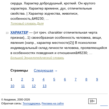
сердца. Характер добродушный, кроткий. Он крутого
характера. Характер времени, дух, отличительные
свойства. | Характер зодчества, живописи,
особенность,&#8230; …
Толковый словарь Даля
ХАРАКТЕР
— (от греч. charakter отличительная черта
10
признак),..1) своеобразная особенность человека, вещи,
явления (напр., характер местности)2)] В психологии
индивидуальный склад личности человека, проявляющийся
в особенностях поведения и отношения&#8230; …
Большой Энциклопедический словарь
Страницы
Следующая
→
1
2
3
4
5
6
7
8
9
10
11
12
13
© Академик, 2000-2026
18+
Обратная связь:
Техподдержка
,
Реклама на сайте