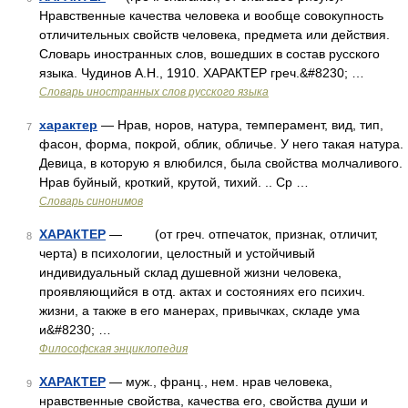
Нравственные качества человека и вообще совокупность
отличительных свойств человека, предмета или действия.
Словарь иностранных слов, вошедших в состав русского
языка. Чудинов А.Н., 1910. ХАРАКТЕР греч.&#8230; …
Словарь иностранных слов русского языка
характер
— Нрав, норов, натура, темперамент, вид, тип,
7
фасон, форма, покрой, облик, обличье. У него такая натура.
Девица, в которую я влюбился, была свойства молчаливого.
Нрав буйный, кроткий, крутой, тихий. .. Ср …
Словарь синонимов
ХАРАКТЕР
— (от греч. отпечаток, признак, отличит,
8
черта) в психологии, целостный и устойчивый
индивидуальный склад душевной жизни человека,
проявляющийся в отд. актах и состояниях его психич.
жизни, а также в его манерах, привычках, складе ума
и&#8230; …
Философская энциклопедия
ХАРАКТЕР
— муж., франц., нем. нрав человека,
9
нравственные свойства, качества его, свойства души и