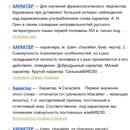
ХАРАКТЕР
— Для изучения фразеологического творчества
3
Карамзина пре дставляют большой интерес наблюдения
над карамзинским употреблением слова характер. А. Н.
Греч в своем словарике неправильностей русского
литературного языка первой половины XIX в. писал под …
История слов
ХАРАКТЕР
— характера, м. [греч. charakter, букв. черта]. 1.
4
Совокупность психических особенностей, из к рых
складывается личность человека и к рые проявляются в его
действиях, поведении. Добродушный характер. Мягкий
характер. Крутой характер. Сильный&#8230; …
Толковый словарь Ушакова
Характер
— Характер ♦ Caractere Первое значение
5
этого слова – отпечаток (от греческого kharakter – чеканщик
монеты), т. е. неотделимый признак, постоянный и
отчетливый знак. Соответственно, под характером мы
понимаем совокупность постоянных или&#8230; …
Философский словарь Спонвиля
ХАРАКТЕР
— (греч. charakter, от charasoo рисую).
6